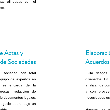
icas alineadas con el
nte.
e Actas y
Elaboraci
 de Sociedades
Acuerdos
 sociedad con total
Evita riesgos
equipo de expertos en
diseñados. En
vo se encarga de la
analizamos cont
presas, redacción de
y con provee
 de documentos legales,
necesidades es
egocio opere bajo un
able.
Nuestro equ