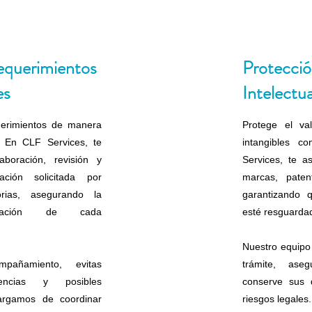
equerimientos
Protecció
es
Intelectua
erimientos de manera
Protege el va
. En CLF Services, te
intangibles c
boración, revisión y
Services, te a
ción solicitada por
marcas, pate
orias, asegurando la
garantizando q
retación de cada
esté resguardad
Nuestro equipo
pañamiento, evitas
trámite, as
stencias y posibles
conserve sus 
argamos de coordinar
riesgos legales