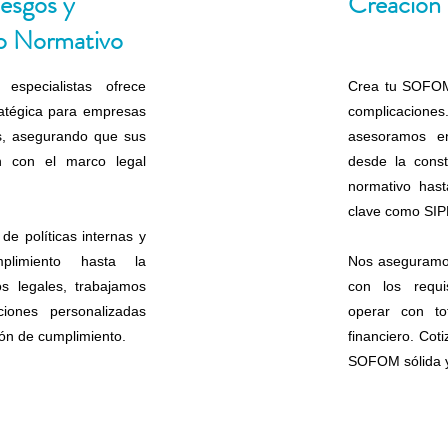
esgos y
Creació
o Normativo
especialistas ofrece
Crea tu SOFOM
ratégica para empresas
complicacion
s, asegurando que sus
asesoramos e
n con el marco legal
desde la const
normativo hasta
clave como SI
de políticas internas y
limiento hasta la
Nos aseguram
s legales, trabajamos
con los requi
ciones personalizadas
operar con to
ión de cumplimiento.
financiero. Coti
SOFOM sólida y