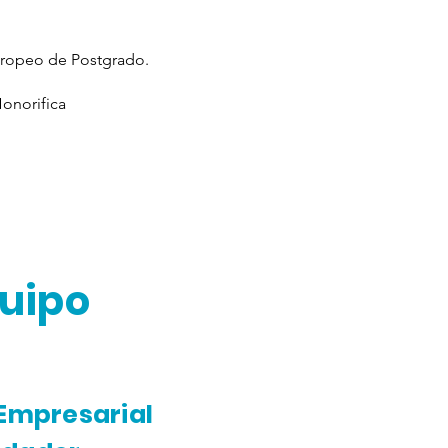
uropeo de Postgrado.
onorifica
quipo
 Empresarial