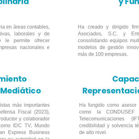
plinaria
y Fu
ia en áreas contables,
Ha creado y dirigido fi
ativas, laborales y de
Asociados, S.C. y Ent
e le permite ofrecer
consolidando equipos multi
mpresas nacionales e
modelos de gestión inno
más de 100 empresas.
miento
Capac
 Mediático
Representació
istas más importantes
Ha fungido como asesor e
efensa Fiscal (2023),
como la CONDUSEF y 
oductor y colaborador
Telecomunicaciones (IF
 como IDC TV, Mundo
credibilidad y solvencia t
can Express Business
de alto nivel.