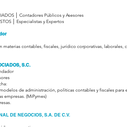
DOS │ Contadores Públicos y Asesores
OS │ Especialistas y Expertos
dor
 materias contables, fiscales, jurídico corporativas, laborales, 
CIADOS, S.C.
undador
sores
cha:
 modelos de administración, políticas contables y fiscales para
as empresas. (MiPymes)
resas.
L DE NEGOCIOS, S.A. DE C.V.