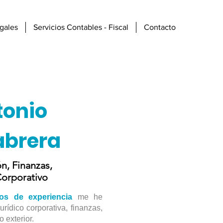
Entrar
egales
Servicios Contables - Fiscal
Contacto
tonio
abrera
n, Finanzas,
orporativo
ños de experiencia
me he
urídico corporativa, finanzas,
 exterior.