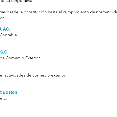
rídico corporativa
arias desde la constitución hasta el cumplimiento de normativi
as.
 AC.
y Contable
S.C.
y de Comercio Exterior
en actividades de comercio exterior.
t Boston
ento